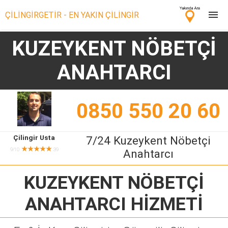
ÇİLİNGİRGETİR - EN YAKIN ÇİLİNGİR
KUZEYKENT NÖBETÇİ
Çilingir Ara
ANAHTARCI
Çilingir misin? Bize Katıl!
0850 550 20 60
Çilingir Usta
7/24 Kuzeykent Nöbetçi
★★★★★
9/10
39
Anahtarcı
KUZEYKENT NÖBETÇİ
ANAHTARCI
HİZMETİ