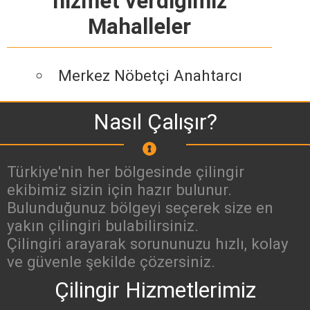
hizmet verdiğimiz
Mahalleler
Merkez Nöbetçi Anahtarcı
Nasıl Çalışır?
Türkiye'nin her bölgesinde çilingir
ekibimiz sizin için hazır bulunur.
Bulunduğunuz bölgeyi seçerek size en
yakın çilingiri bulabilirsiniz.
Çilingiri arayarak sorununuzu hızlı, kolay
ve güvenle şekilde çözersiniz.
Çilingir Hizmetlerimiz