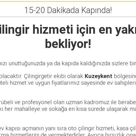
15-20 Dakikada Kapında!
lingir
hizmeti için en yakı
bekliyor!
ızı unuttuğunuzda ya da kapıda kaldığınızda sizlere bir
lacaktır. Çilingirgetir ekibi olarak
Kuzeykent
bölgesind
eli hizmet ve uygun fiyatlarımız sayesinde ev sahipleri
crübeli ve profesyonel olan uzman kadromuz ile beraber
i her mahalleye ve sokağa en kısa sürede ulaşarak mağ
 ev kapısı açmanın yanı sıra oto çilingir hizmeti, kasa ç
rma hizmetlerini de vermektedirler. Ayrıca hırsızlık ona