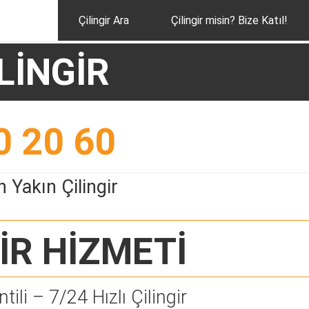
Çilingir Ara
Çilingir misin? Bize Katıl!
LİNGİR
0 20 60
 Yakın Çilingir
İR
HİZMETİ
tili – 7/24 Hızlı Çilingir