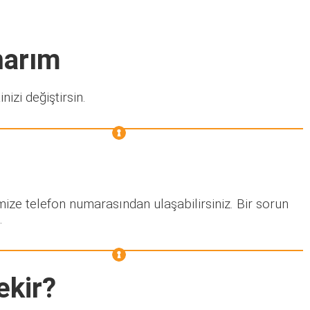
narım
nizi değiştirsin.
mize telefon numarasından ulaşabilirsiniz. Bir sorun
.
ekir?