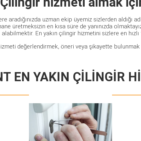
ilingir
hizmeti almak içi
ere aradığınızda uzman ekip üyemiz sizlerden aldığı adr
hane üretmeksizin en kısa süre de yanınızda olmaktayız.
alabilmektir. En yakın çilingir hizmetini sizlere en hızlı
izmeti değerlendirmek, öneri veya şikayette bulunmak i
T EN YAKIN ÇİLİNGİR H