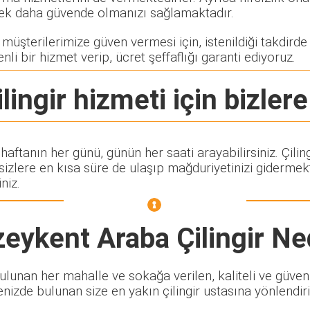
rerek daha güvende olmanızı sağlamaktadır.
üşterilerimize güven vermesi için, istenildiği takdirde ç
nli bir hizmet verip, ücret şeffaflığı garanti ediyoruz.
lingir
hizmeti için bizlere
 haftanın her günü, günün her saati arayabilirsiniz. Çi
lere en kısa süre de ulaşıp mağduriyetinizi gidermekte
niz.
eykent Araba Çilingir
Ned
unan her mahalle ve sokağa verilen, kaliteli ve güvenili
enizde bulunan size en yakın çilingir ustasına yönlendiri
.