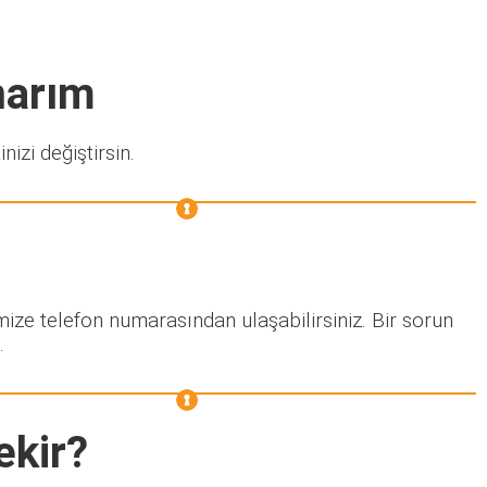
narım
nizi değiştirsin.
mize telefon numarasından ulaşabilirsiniz. Bir sorun
.
ekir?