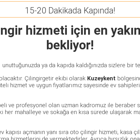
15-20 Dakikada Kapında!
ngir
hizmeti için en yakın
bekliyor!
ı unuttuğunuzda ya da kapıda kaldığınızda sizlere bir t
lacaktır. Çilingirgetir ekibi olarak
Kuzeykent
bölgesind
eli hizmet ve uygun fiyatlarımız sayesinde ev sahipleri
übeli ve profesyonel olan uzman kadromuz ile beraber s
i her mahalleye ve sokağa en kısa sürede ulaşarak mağ
 ev kapısı açmanın yanı sıra oto çilingir hizmeti, kasa ç
rma hizmetlerini de vermektedirler. Ayrıca hırsızlık ona