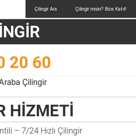
Çilingir Ara
Çilingir misin? Bize Katıl!
İNGİR
0 20 60
raba Çilingir
R
HİZMETİ
tili – 7/24 Hızlı Çilingir