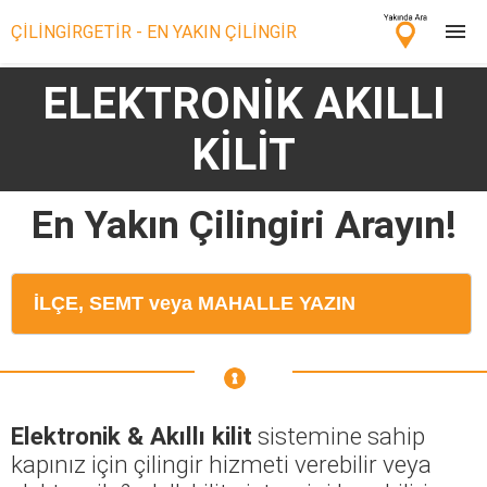
ÇİLİNGİRGETİR - EN YAKIN ÇİLİNGİR
ELEKTRONİK AKILLI
Çilingir Ara
KİLİT
Çilingir misin? Bize Katıl!
En Yakın Çilingiri Arayın!
Elektronik & Akıllı kilit
sistemine sahip
kapınız için çilingir hizmeti verebilir veya