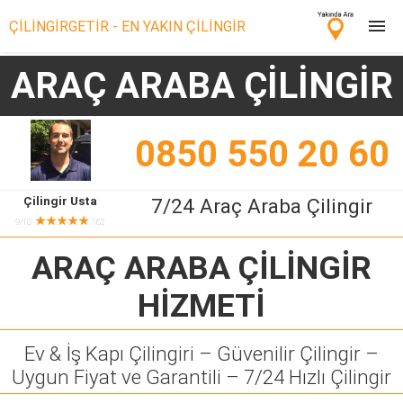
ÇİLİNGİRGETİR - EN YAKIN ÇİLİNGİR
ARAÇ ARABA ÇİLİNGİR
Çilingir Ara
Çilingir misin? Bize Katıl!
0850 550 20 60
Çilingir Usta
7/24 Araç Araba Çilingir
★★★★★
9/10
162
ARAÇ ARABA ÇİLİNGİR
HİZMETİ
Ev & İş Kapı Çilingiri – Güvenilir Çilingir –
Uygun Fiyat ve Garantili – 7/24 Hızlı Çilingir