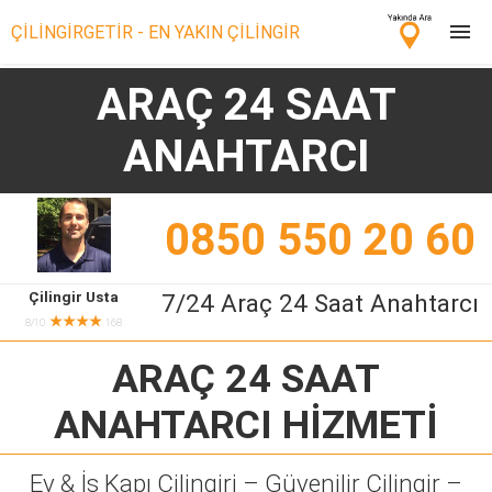
ÇİLİNGİRGETİR - EN YAKIN ÇİLİNGİR
ARAÇ 24 SAAT
Çilingir Ara
ANAHTARCI
Çilingir misin? Bize Katıl!
0850 550 20 60
Çilingir Usta
7/24 Araç 24 Saat Anahtarcı
★★★★
8/10
168
ARAÇ 24 SAAT
ANAHTARCI
HİZMETİ
Ev & İş Kapı Çilingiri – Güvenilir Çilingir –