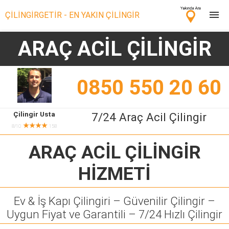
ÇİLİNGİRGETİR - EN YAKIN ÇİLİNGİR
ARAÇ ACİL ÇİLİNGİR
Çilingir Ara
Çilingir misin? Bize Katıl!
0850 550 20 60
Çilingir Usta
7/24 Araç Acil Çilingir
★★★★
8/10
158
ARAÇ ACİL ÇİLİNGİR
HİZMETİ
Ev & İş Kapı Çilingiri – Güvenilir Çilingir –
Uygun Fiyat ve Garantili – 7/24 Hızlı Çilingir