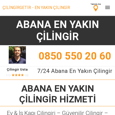
ÇİLİNGİRGETİR - EN YAKIN ÇİLİNGİR
ABANA EN YAKIN
Çilingir Ara
ÇİLİNGİR
Çilingir misin? Bize Katıl!
0850 550 20 60
Çilingir Usta
7/24 Abana En Yakın Çilingir
★★★★
7/10
100
ABANA EN YAKIN
ÇİLİNGİR
HİZMETİ
Ev & İş Kapı Çilingiri – Güvenilir Çilingir –