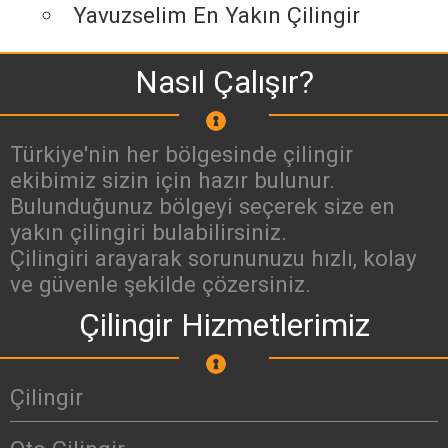
Yavuzselim En Yakın Çilingir
Nasıl Çalışır?
Türkiye'nin her bölgesinde çilingir
ekibimiz sizin için hazır bulunur.
Bulunduğunuz bölgeyi seçerek size en
yakın çilingiri bulabilirsiniz.
Çilingiri arayarak sorununuzu hızlı, kolay
ve güvenle şekilde çözersiniz.
Çilingir Hizmetlerimiz
Çilingir