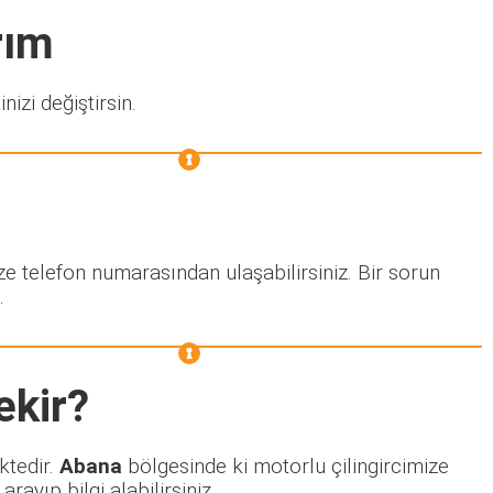
rım
nizi değiştirsin.
ze telefon numarasından ulaşabilirsiniz. Bir sorun
.
ekir?
ktedir.
Abana
bölgesinde ki motorlu çilingircimize
ayıp bilgi alabilirsiniz.