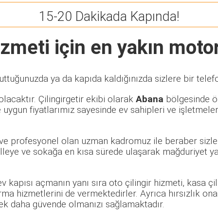
15-20 Dakikada Kapında!
zmeti için en yakın motorl
uttuğunuzda ya da kapıda kaldığınızda sizlere bir telef
lacaktır. Çilingirgetir ekibi olarak
Abana
bölgesinde öze
 uygun fiyatlarımız sayesinde ev sahipleri ve işletmele
i ve profesyonel olan uzman kadromuz ile beraber sizler
leye ve sokağa en kısa sürede ulaşarak mağduriyet yaşa
 ev kapısı açmanın yanı sıra oto çilingir hizmeti, kasa ç
rma hizmetlerini de vermektedirler. Ayrıca hırsızlık ona
rerek daha güvende olmanızı sağlamaktadır.