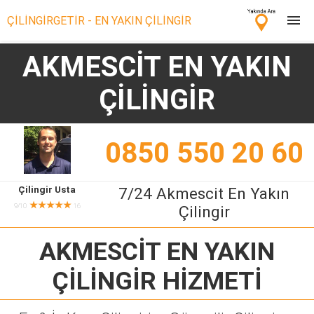
ÇİLİNGİRGETİR - EN YAKIN ÇİLİNGİR
AKMESCİT EN YAKIN
Çilingir Ara
ÇİLİNGİR
Çilingir misin? Bize Katıl!
0850 550 20 60
Çilingir Usta
7/24 Akmescit En Yakın
★★★★★
9/10
16
Çilingir
AKMESCİT EN YAKIN
ÇİLİNGİR
HİZMETİ