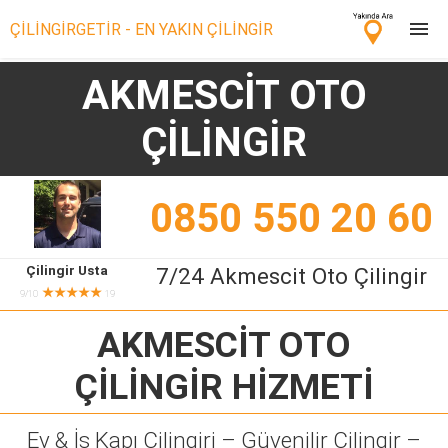
ÇİLİNGİRGETİR - EN YAKIN ÇİLİNGİR
AKMESCİT OTO
Çilingir Ara
ÇİLİNGİR
Çilingir misin? Bize Katıl!
0850 550 20 60
Çilingir Usta
7/24 Akmescit Oto Çilingir
★★★★★
9/10
19
AKMESCİT OTO
ÇİLİNGİR
HİZMETİ
Ev & İş Kapı Çilingiri – Güvenilir Çilingir –