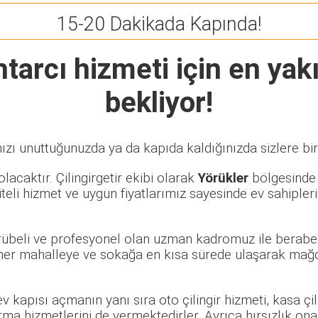
15-20 Dakikada Kapında!
htarcı
hizmeti için en yakı
bekliyor!
ızı unuttuğunuzda ya da kapıda kaldığınızda sizlere bir
lacaktır. Çilingirgetir ekibi olarak
Yörükler
bölgesinde ö
eli hizmet ve uygun fiyatlarımız sayesinde ev sahipleri
crübeli ve profesyonel olan uzman kadromuz ile beraber
er mahalleye ve sokağa en kısa sürede ulaşarak mağdur
 ev kapısı açmanın yanı sıra oto çilingir hizmeti, kasa ç
rma hizmetlerini de vermektedirler. Ayrıca hırsızlık ona