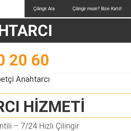
Çilingir Ara
Çilingir misin? Bize Katıl!
HTARCI
0 20 60
etçi Anahtarcı
RCI
HİZMETİ
tili – 7/24 Hızlı Çilingir