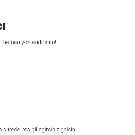
cı
zi hemen yönlendirelim!
sürede oto çilingirciniz gelsin.