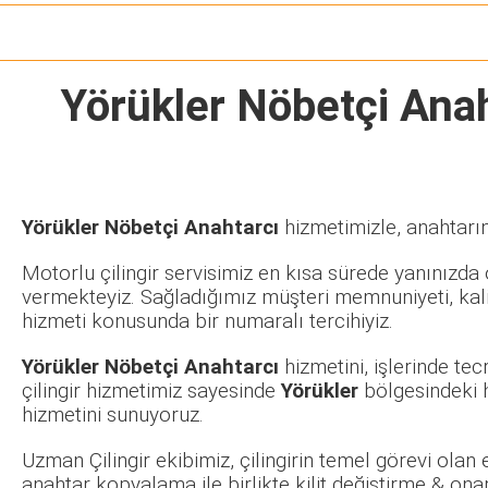
Yörükler Nöbetçi Ana
Yörükler Nöbetçi Anahtarcı
hizmetimizle, anahtarın
Motorlu çilingir servisimiz en kısa sürede yanınızda o
vermekteyiz. Sağladığımız müşteri memnuniyeti, kalit
hizmeti konusunda bir numaralı tercihiyiz.
Yörükler Nöbetçi Anahtarcı
hizmetini, işlerinde te
çilingir hizmetimiz sayesinde
Yörükler
bölgesindeki h
hizmetini sunuyoruz.
Uzman Çilingir ekibimiz, çilingirin temel görevi olan
anahtar kopyalama ile birlikte kilit değiştirme & ona