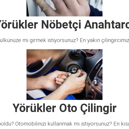
örükler Nöbetçi Anahtar
lkünüze mi girmek istiyorsunuz? En yakın çilingircimi
Yörükler Oto Çilingir
ldu? Otomobilinizi kullanmak mı istiyorsunuz? En kısa 