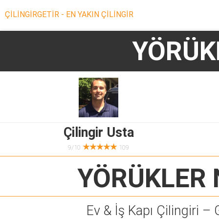
ÇİLİNGİRGETİR - EN YAKIN ÇİLİNGİR
YÖRÜK
Çilingir Usta
★★★★★
9/10
109
YÖRÜKLER 
Ev & İş Kapı Çilingiri – 