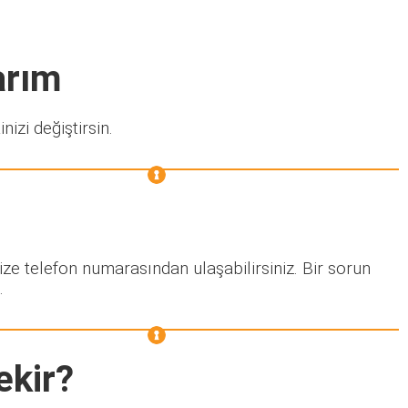
arım
nizi değiştirsin.
ize telefon numarasından ulaşabilirsiniz. Bir sorun
.
ekir?