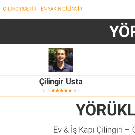
ÇİLİNGİRGETİR - EN YAKIN ÇİLİNGİR
YÖR
Çilingir Usta
★★★★★
9/10
102
YÖRÜKLE
Ev & İş Kapı Çilingiri – 