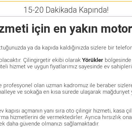
15-20 Dakikada Kapında!
zmeti için en yakın motorl
ttuğunuzda ya da kapıda kaldığınızda sizlere bir telefo
lacaktır. Çilingirgetir ekibi olarak
Yörükler
bölgesinde ö
eli hizmet ve uygun fiyatlarımız sayesinde ev sahipleri
 ve profesyonel olan uzman kadromuz ile beraber sizlere
lleye ve sokağa en kısa sürede ulaşarak mağduriyet ya
 ev kapısı açmanın yanı sıra oto çilingir hizmeti, kasa ç
rma hizmetlerini de vermektedirler. Ayrıca hırsızlık ona
rerek daha güvende olmanızı sağlamaktadır.