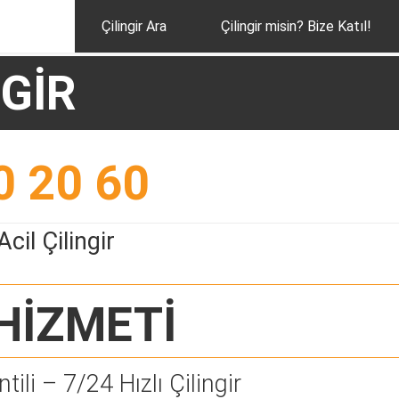
Çilingir Ara
Çilingir misin? Bize Katıl!
NGİR
0 20 60
cil Çilingir
HİZMETİ
tili – 7/24 Hızlı Çilingir