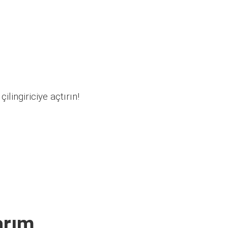
ilingiriciye açtırın!
arım