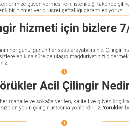
ilerimize güven vermesi için, istenildiği takdirde çiling
nli bir hizmet verip, ücret şeffaflığı garanti ediyoruz.
ngir
hizmeti için bizlere 7
anın her günü, günün her saati arayabilirsiniz. Çilingi
lere en kısa süre de ulaşıp mağduriyetinizi gidermekte
niz.
örükler Acil Çilingir
Nedi
r mahalle ve sokağa verilen, kaliteli ve güvenilir çiling
size en yakın çilingir ustasına yönlendiririz.
Yörükler
bö