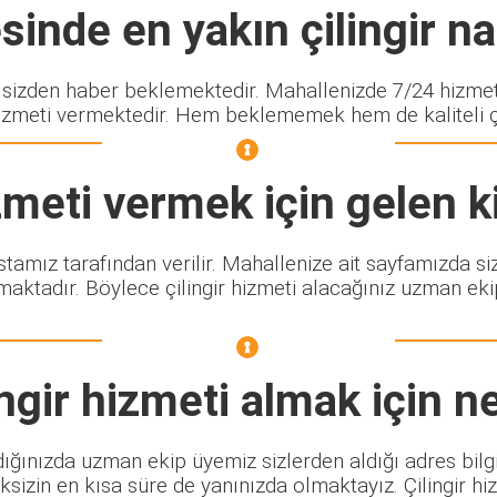
inde en yakın çilingir nas
zden haber beklemektedir. Mahallenizde 7/24 hizmet v
izmeti vermektedir. Hem beklememek hem de kaliteli çili
meti vermek için gelen k
ustamız tarafından verilir. Mahallenize ait sayfamızda s
maktadır. Böylece çilingir hizmeti alacağınız uzman eki
ngir
hizmeti almak için n
ığınızda uzman ekip üyemiz sizlerden aldığı adres bilgi
sizin en kısa süre de yanınızda olmaktayız. Çilingir h