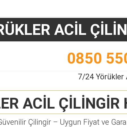
ÜKLER ACİL ÇİLİ
0850 55
7/24 Yörükler A
R ACİL ÇİLİNGİR
Güvenilir Çilingir – Uygun Fiyat ve Garan