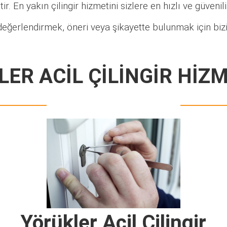
ir. En yakın çilingir hizmetini sizlere en hızlı ve güveni
değerlendirmek, öneri veya şikayette bulunmak için bizi
ER ACİL ÇİLİNGİR HİZ
Yörükler Acil Çilingir