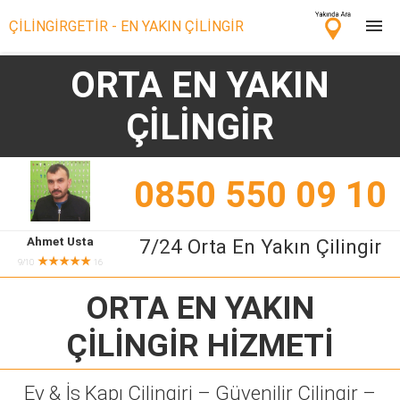
ÇİLİNGİRGETİR - EN YAKIN ÇİLİNGİR
ORTA EN YAKIN
Çilingir Ara
ÇİLİNGİR
Çilingir misin? Bize Katıl!
0850 550 09 10
Ahmet Usta
7/24 Orta En Yakın Çilingir
★★★★★
9/10
16
ORTA EN YAKIN
ÇİLİNGİR
HİZMETİ
Ev & İş Kapı Çilingiri – Güvenilir Çilingir –