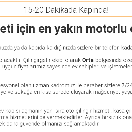
15-20 Dakikada Kapında!
ti için en yakın motorlu ç
uzda ya da kapıda kaldığınızda sizlere bir telefon kada
lacaktır. Çilingirgetir ekibi olarak
Orta
bölgesinde özel 
 uygun fiyatlarımız sayesinde ev sahipleri ve işletmele
ofesyonel olan uzman kadromuz ile beraber sizlere 7/24 
e ve sokağa en kısa sürede ulaşarak mağduriyet yaşaya
 ev kapısı açmanın yanı sıra oto çilingir hizmeti, kasa ç
rma hizmetlerini de vermektedirler. Ayrıca hırsızlık ona
rerek daha güvende olmanızı sağlamaktadır.