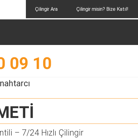
Çilingir Ara
Çilingir misin? Bize Katıl!
0 09 10
nahtarcı
METİ
tili – 7/24 Hızlı Çilingir