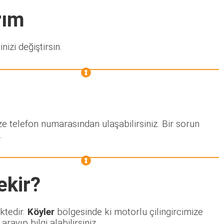
rım
nizi değiştirsin.
ze telefon numarasından ulaşabilirsiniz. Bir sorun
.
ekir?
ktedir.
Köyler
bölgesinde ki motorlu çilingircimize
ayıp bilgi alabilirsiniz.