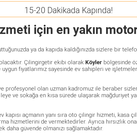
15-20 Dakikada Kapında!
zmeti için en yakın motorl
uttuğunuzda ya da kapıda kaldığınızda sizlere bir telef
lacaktır. Çilingirgetir ekibi olarak
Köyler
bölgesinde öze
 uygun fiyatlarımız sayesinde ev sahipleri ve işletmele
i ve profesyonel olan uzman kadromuz ile beraber sizler
eye ve sokağa en kısa sürede ulaşarak mağduriyet yaşa
 ev kapısı açmanın yanı sıra oto çilingir hizmeti, kasa ç
rma hizmetlerini de vermektedirler. Ayrıca hırsızlık ona
rerek daha güvende olmanızı sağlamaktadır.