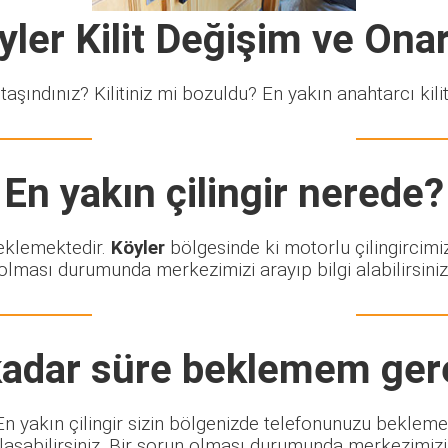
yler Kilit Değişim ve Ona
taşındınız? Kilitiniz mi bozuldu? En yakın anahtarcı kiliti
En yakın çilingir nerede?
beklemektedir.
Köyler
bölgesinde ki motorlu çilingircimi
olması durumunda merkezimizi arayıp bilgi alabilirsiniz
adar süre beklemem ger
. En yakın çilingir sizin bölgenizde telefonunuzu bekleme
şabilirsiniz. Bir sorun olması durumunda merkezimizi ar