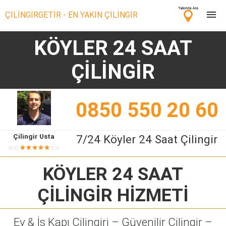
ÇİLİNGİRGETİR - EN YAKIN ÇİLİNGİR
KÖYLER 24 SAAT
Çilingir Ara
ÇİLİNGİR
Çilingir misin? Bize Katıl!
0850 550 20 60
Çilingir Usta
7/24 Köyler 24 Saat Çilingir
★★★★★
9/10
216
KÖYLER 24 SAAT
ÇİLİNGİR
HİZMETİ
Ev & İş Kapı Çilingiri – Güvenilir Çilingir –