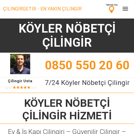
ÇİLİNGİRGETİR - EN YAKIN ÇİLİNGİR
KÖYLER NÖBETÇİ
Çilingir Ara
ÇİLİNGİR
Çilingir misin? Bize Katıl!
0850 550 20 60
Çilingir Usta
7/24 Köyler Nöbetçi Çilingir
★★★★★
10/10
213
KÖYLER NÖBETÇİ
ÇİLİNGİR
HİZMETİ
Ev & İş Kapı Çilingiri – Güvenilir Çilingir –