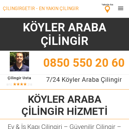
ÇİLİNGİRGETİR - EN YAKIN ÇİLİNGİR
KÖYLER ARABA
Çilingir Ara
ÇİLİNGİR
Çilingir misin? Bize Katıl!
0850 550 20 60
Çilingir Usta
7/24 Köyler Araba Çilingir
★★★★
8/10
218
KÖYLER ARABA
ÇİLİNGİR
HİZMETİ
Ev & İş Kapı Çilingiri – Güvenilir Çilingir –