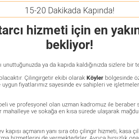
15-20 Dakikada Kapında!
tarcı
hizmeti için en yakın
bekliyor!
ı unuttuğunuzda ya da kapıda kaldığınızda sizlere bir t
lacaktır. Çilingirgetir ekibi olarak
Köyler
bölgesinde öze
 uygun fiyatlarımız sayesinde ev sahipleri ve işletmele
übeli ve profesyonel olan uzman kadromuz ile beraber s
 mahalleye ve sokağa en kısa sürede ulaşarak mağduriy
 ev kapısı açmanın yanı sıra oto çilingir hizmeti, kasa ç
rma hizmetlerini de vermektedirler. Ayrıca hırsızlık ona