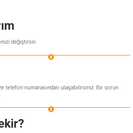
rım
nizi değiştirsin.
ze telefon numarasından ulaşabilirsiniz. Bir sorun
.
ekir?