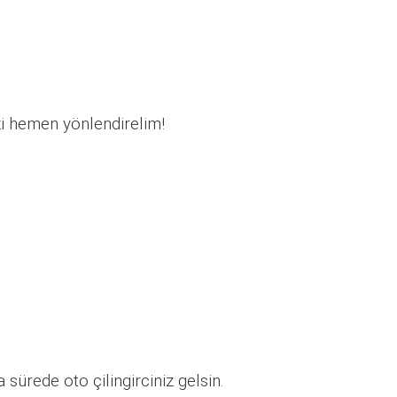
ı
zi hemen yönlendirelim!
sürede oto çilingirciniz gelsin.