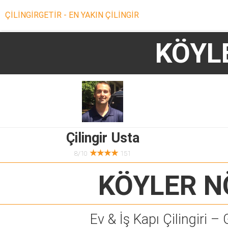
ÇİLİNGİRGETİR - EN YAKIN ÇİLİNGİR
KÖYL
Çilingir Usta
★★★★
8/10
151
KÖYLER N
Ev & İş Kapı Çilingiri – 