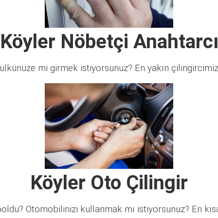
Köyler Nöbetçi Anahtarc
lkünüze mi girmek istiyorsunuz? En yakın çilingircimi
Köyler Oto Çilingir
ldu? Otomobilinizi kullanmak mı istiyorsunuz? En kısa 