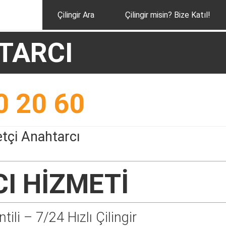
Çilingir Ara
Çilingir misin? Bize Katıl!
TARCI
0 20 60
tçi Anahtarcı
CI
HİZMETİ
tili – 7/24 Hızlı Çilingir