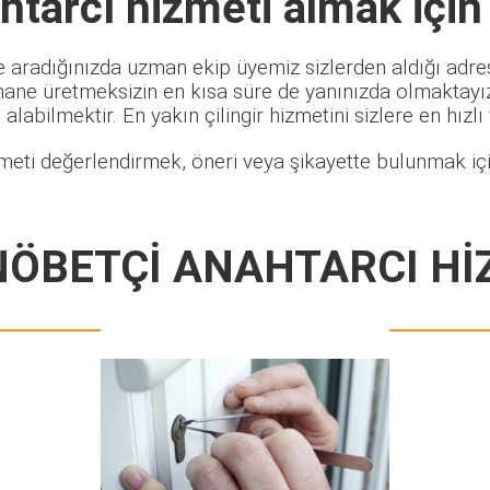
htarcı
hizmeti almak için
e aradığınızda uzman ekip üyemiz sizlerden aldığı adres
hane üretmeksizin en kısa süre de yanınızda olmaktayız.
alabilmektir. En yakın çilingir hizmetini sizlere en hızlı
meti değerlendirmek, öneri veya şikayette bulunmak içi
NÖBETÇİ ANAHTARCI Hİ