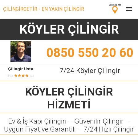
ÇİLİNGİRGETİR - EN YAKIN ÇİLİNGİR
KÖYLER ÇİLİNGİR
Çilingir Ara
Çilingir misin? Bize Katıl!
0850 550 20 60
Çilingir Usta
7/24 Köyler Çilingir
★★★★
8/10
141
KÖYLER ÇİLİNGİR
HİZMETİ
Ev & İş Kapı Çilingiri – Güvenilir Çilingir –
Uygun Fiyat ve Garantili – 7/24 Hızlı Çilingir