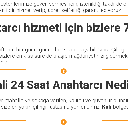
terilerimize güven vermesi için, istenildiği takdirde çil
nli bir hizmet verip, ücret şeffaflığı garanti ediyoruz.
tarcı
hizmeti için bizlere 
aftanın her günü, günün her saati arayabilirsiniz. Çili
lere en kısa süre de ulaşıp mağduriyetinizi gidermekte
niz.
li 24 Saat Anahtarcı
Nedi
mahalle ve sokağa verilen, kaliteli ve güvenilir çilingi
size en yakın çilingir ustasına yönlendiririz.
Kali
bölgesi