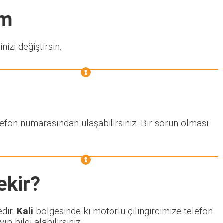
ım
nizi değiştirsin.
lefon numarasından ulaşabilirsiniz. Bir sorun olması
ekir?
edir.
Kali
bölgesinde ki motorlu çilingircimize telefon
 bilgi alabilirsiniz.