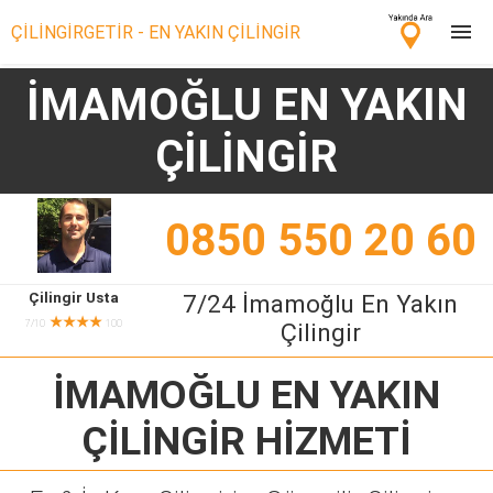
ÇİLİNGİRGETİR - EN YAKIN ÇİLİNGİR
İMAMOĞLU EN YAKIN
Çilingir Ara
ÇİLİNGİR
Çilingir misin? Bize Katıl!
0850 550 20 60
Çilingir Usta
7/24 İmamoğlu En Yakın
★★★★
7/10
100
Çilingir
İMAMOĞLU EN YAKIN
ÇİLİNGİR
HİZMETİ