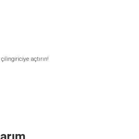
ilingiriciye açtırın!
narım