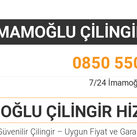
MAMOĞLU ÇİLİNG
0850 55
7/24 İmamoğl
OĞLU ÇİLİNGİR
Hİ
Güvenilir Çilingir – Uygun Fiyat ve Garan