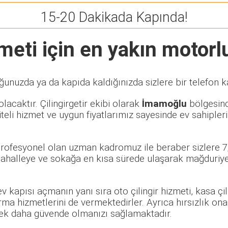
15-20 Dakikada Kapında!
eti için en yakın motorlu 
ğunuzda ya da kapıda kaldığınızda sizlere bir telefon k
lacaktır. Çilingirgetir ekibi olarak
İmamoğlu
bölgesinde
eli hizmet ve uygun fiyatlarımız sayesinde ev sahipleri
 profesyonel olan uzman kadromuz ile beraber sizlere 7/
halleye ve sokağa en kısa sürede ulaşarak mağduriyet 
 ev kapısı açmanın yanı sıra oto çilingir hizmeti, kasa ç
rma hizmetlerini de vermektedirler. Ayrıca hırsızlık ona
rerek daha güvende olmanızı sağlamaktadır.