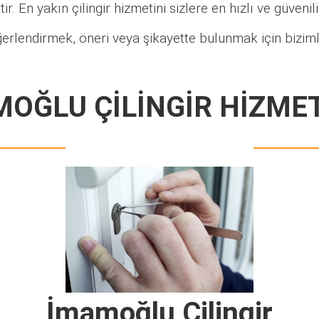
ir. En yakın çilingir hizmetini sizlere en hızlı ve güveni
erlendirmek, öneri veya şikayette bulunmak için biziml
OĞLU ÇİLİNGİR HİZME
İmamoğlu Çilingir