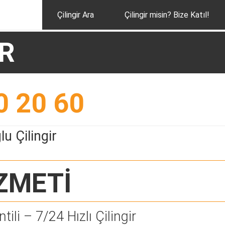
Çilingir Ara
Çilingir misin? Bize Katıl!
İR
0 20 60
u Çilingir
ZMETİ
tili – 7/24 Hızlı Çilingir