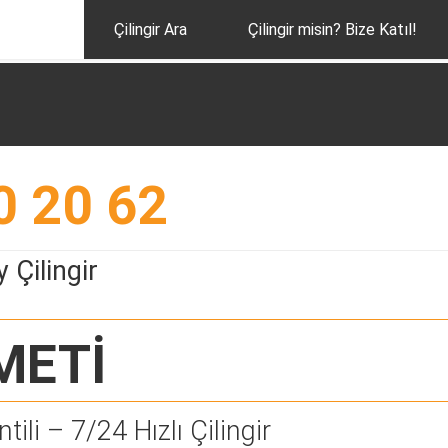
Çilingir Ara
Çilingir misin? Bize Katıl!
0 20 62
 Çilingir
METİ
tili – 7/24 Hızlı Çilingir