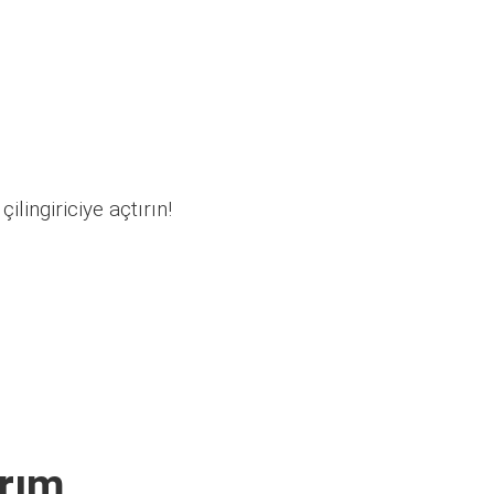
ilingiriciye açtırın!
arım