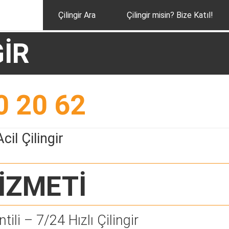
Çilingir Ara
Çilingir misin? Bize Katıl!
GİR
0 20 62
il Çilingir
İZMETİ
tili – 7/24 Hızlı Çilingir