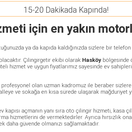
15-20 Dakikada Kapında!
meti için en yakın motorlu
tuğunuzda ya da kapıda kaldığınızda sizlere bir telefon
lacaktır. Çilingirgetir ekibi olarak
Hasköy
bölgesinde öz
eli hizmet ve uygun fiyatlarımız sayesinde ev sahipleri
ve profesyonel olan uzman kadromuz ile beraber sizlere 
leye ve sokağa en kısa sürede ulaşarak mağduriyet yaş
 ev kapısı açmanın yanı sıra oto çilingir hizmeti, kasa ç
rma hizmetlerini de vermektedirler. Ayrıca hırsızlık ona
rerek daha güvende olmanızı sağlamaktadır.