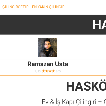
ÇİLİNGİRGETİR - EN YAKIN ÇİLİNGİR
HA
Ramazan Usta
★★★★
7/10
340
HASKÖY
Ev & İş Kapı Çilingiri – 