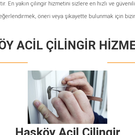
ir. En yakın çilingir hizmetini sizlere en hızlı ve güveni
eğerlendirmek, öneri veya şikayette bulunmak için bizim
Y ACİL ÇİLİNGİR HİZM
Hasköy Acil Çilingir