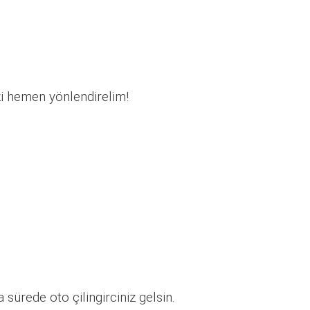
ı
zi hemen yönlendirelim!
sürede oto çilingirciniz gelsin.