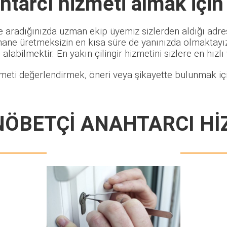
htarcı
hizmeti almak için
e aradığınızda uzman ekip üyemiz sizlerden aldığı adres
hane üretmeksizin en kısa süre de yanınızda olmaktayız.
alabilmektir. En yakın çilingir hizmetini sizlere en hızlı
meti değerlendirmek, öneri veya şikayette bulunmak içi
NÖBETÇİ ANAHTARCI Hİ