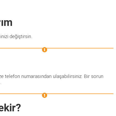
rım
nizi değiştirsin.
ze telefon numarasından ulaşabilirsiniz. Bir sorun
.
ekir?