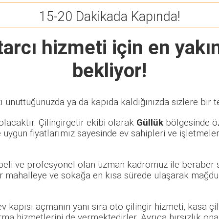
15-20 Dakikada Kapında!
tarcı
hizmeti için en yakın
bekliyor!
ı unuttuğunuzda ya da kapıda kaldığınızda sizlere bir t
lacaktır. Çilingirgetir ekibi olarak
Güllük
bölgesinde öze
 uygun fiyatlarımız sayesinde ev sahipleri ve işletmele
übeli ve profesyonel olan uzman kadromuz ile beraber s
r mahalleye ve sokağa en kısa sürede ulaşarak mağduri
 ev kapısı açmanın yanı sıra oto çilingir hizmeti, kasa ç
rma hizmetlerini de vermektedirler. Ayrıca hırsızlık ona