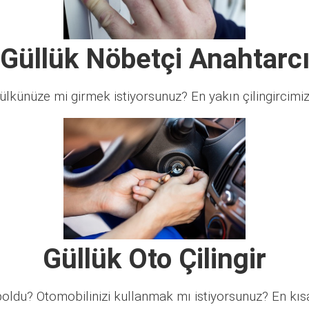
Güllük Nöbetçi Anahtarc
lkünüze mi girmek istiyorsunuz? En yakın çilingircimi
Güllük Oto Çilingir
ldu? Otomobilinizi kullanmak mı istiyorsunuz? En kısa 