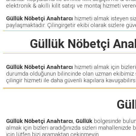
elektronik & akıllı kilit satışı ve montaj hizmeti ve
Güllük Nöbetçi Anahtarcı
hizmeti almak isteyen siz 
paylaşmaktadır. Çilingirgetir ekibi olarak sizlere güve
Güllük Nöbetçi Ana
Güllük Nöbetçi Anahtarcı
hizmeti almak için bizler
durumda olduğunun bilincinde olan uzman ekibimiz siz
çilingir hizmeti ile daha güvenli kapılara kavuşabilirsi
Gül
Güllük Nöbetçi Anahtarcı
,
Güllük
bölgesinde bulunan
almak için bizleri aradığınızda sizleri mahallenizde b
için lütfen bizi aramaktan çekinmeyin.