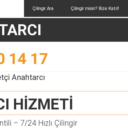
Çilingir Ara
Çilingir misin? Bize Katıl!
TARCI
0 14 17
tçi Anahtarcı
CI
HİZMETİ
tili – 7/24 Hızlı Çilingir