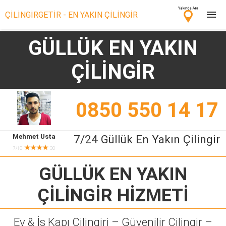
ÇİLİNGİRGETİR - EN YAKIN ÇİLİNGİR
GÜLLÜK EN YAKIN
Çilingir Ara
ÇİLİNGİR
Çilingir misin? Bize Katıl!
0850 550 14 17
Mehmet Usta
7/24 Güllük En Yakın Çilingir
★★★★
7/10
30
GÜLLÜK EN YAKIN
ÇİLİNGİR
HİZMETİ
Ev & İş Kapı Çilingiri – Güvenilir Çilingir –