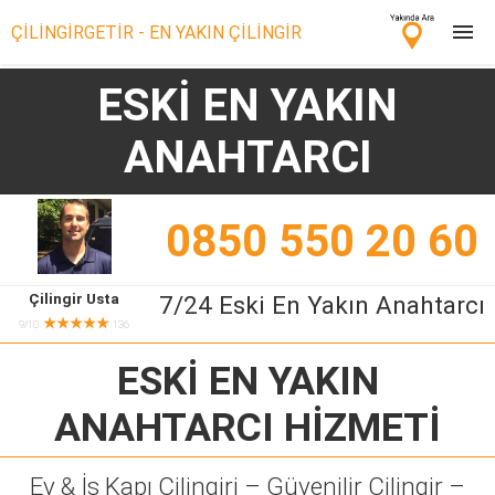
ÇİLİNGİRGETİR - EN YAKIN ÇİLİNGİR
ESKİ EN YAKIN
Çilingir Ara
ANAHTARCI
Çilingir misin? Bize Katıl!
0850 550 20 60
Çilingir Usta
7/24 Eski En Yakın Anahtarcı
★★★★★
9/10
136
ESKİ EN YAKIN
ANAHTARCI
HİZMETİ
Ev & İş Kapı Çilingiri – Güvenilir Çilingir –