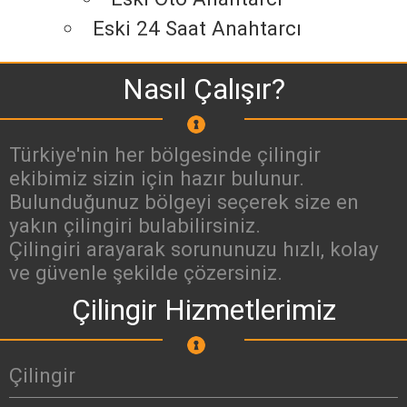
Eski 24 Saat Anahtarcı
Nasıl Çalışır?
Türkiye'nin her bölgesinde çilingir
ekibimiz sizin için hazır bulunur.
Bulunduğunuz bölgeyi seçerek size en
yakın çilingiri bulabilirsiniz.
Çilingiri arayarak sorununuzu hızlı, kolay
ve güvenle şekilde çözersiniz.
Çilingir Hizmetlerimiz
Çilingir