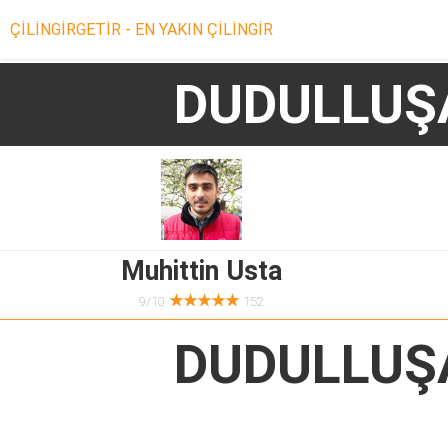
ÇİLİNGİRGETİR - EN YAKIN ÇİLİNGİR
DUDULLUŞA
Muhittin Usta
★★★★★
9/10
152
DUDULLUŞA