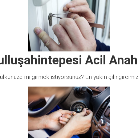
lluşahintepesi Acil Anah
lkünüze mi girmek istiyorsunuz? En yakın çilingircimi