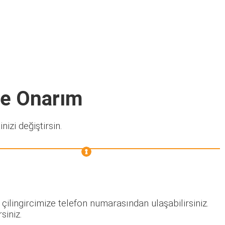
ve Onarım
nizi değiştirsin.
çilingircimize telefon numarasından ulaşabilirsiniz.
siniz.