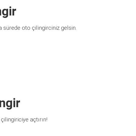
ngir
sürede oto çilingirciniz gelsin.
ngir
ilingiriciye açtırın!