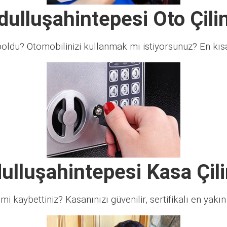
ulluşahintepesi Oto Çili
ldu? Otomobilinizi kullanmak mı istiyorsunuz? En kısa 
ulluşahintepesi Kasa Çili
 mi kaybettiniz? Kasanınızı güvenilir, sertifikalı en yakın ç