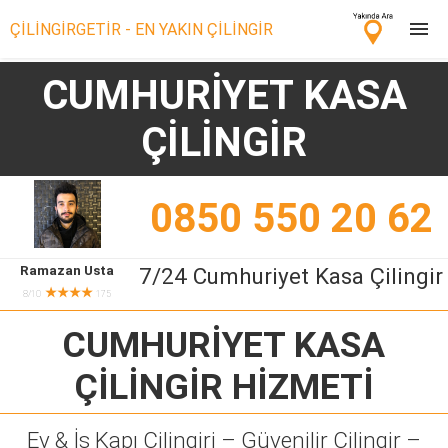
ÇİLİNGİRGETİR - EN YAKIN ÇİLİNGİR
CUMHURİYET KASA
Çilingir Ara
ÇİLİNGİR
Çilingir misin? Bize Katıl!
0850 550 20 62
Ramazan Usta
7/24 Cumhuriyet Kasa Çilingir
★★★★
8/10
175
CUMHURİYET KASA
ÇİLİNGİR
HİZMETİ
Ev & İş Kapı Çilingiri – Güvenilir Çilingir –