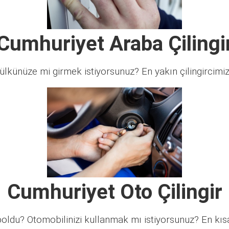
Cumhuriyet Araba Çilingi
lkünüze mi girmek istiyorsunuz? En yakın çilingircimi
Cumhuriyet Oto Çilingir
ldu? Otomobilinizi kullanmak mı istiyorsunuz? En kısa 