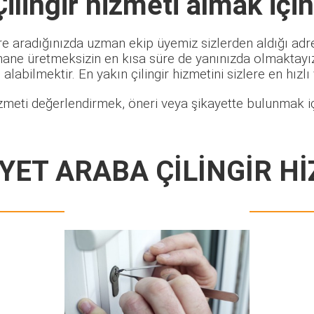
ilingir
hizmeti almak için
re aradığınızda uzman ekip üyemiz sizlerden aldığı adre
hane üretmeksizin en kısa süre de yanınızda olmaktayız.
alabilmektir. En yakın çilingir hizmetini sizlere en hızlı
zmeti değerlendirmek, öneri veya şikayette bulunmak iç
ET ARABA ÇİLİNGİR H