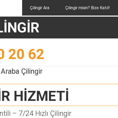
Çilingir Ara
Çilingir misin? Bize Katıl!
LİNGİR
0 20 62
Araba Çilingir
İR
HİZMETİ
tili – 7/24 Hızlı Çilingir