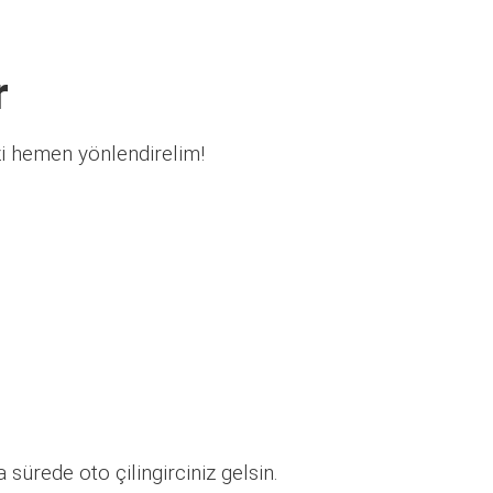
r
zi hemen yönlendirelim!
sürede oto çilingirciniz gelsin.