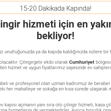
15-20 Dakikada Kapında!
ingir
hizmeti için en yakın
bekliyor!
zı unuttuğunuzda ya da kapıda kaldığınızda sizlere bir 
lacaktır. Çilingirgetir ekibi olarak
Cumhuriyet
bölgesin
eli hizmet ve uygun fiyatlarımız sayesinde ev sahipleri
rübeli ve profesyonel olan uzman kadromuz ile beraber 
ki her mahalleye ve sokağa en kısa sürede ulaşarak ma
 ev kapısı açmanın yanı sıra oto çilingir hizmeti, kasa ç
rma hizmetlerini de vermektedirler. Ayrıca hırsızlık ona