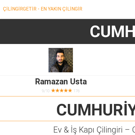
ÇİLİNGİRGETİR - EN YAKIN ÇİLİNGİR
CUMHU
Ramazan Usta
★★★★★
9/10
176
CUMHURİY
Ev & İş Kapı Çilingiri – 