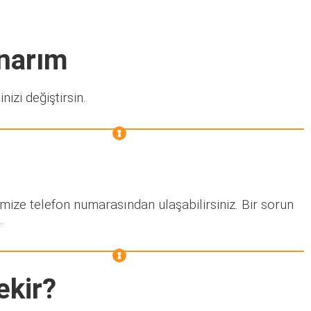
Onarım
nizi değiştirsin.
imize telefon numarasından ulaşabilirsiniz. Bir sorun
.
ekir?