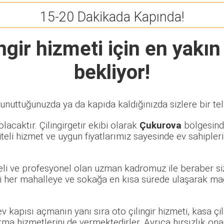
15-20 Dakikada Kapında!
ngir
hizmeti için en yakın 
bekliyor!
 unuttuğunuzda ya da kapıda kaldığınızda sizlere bir te
lacaktır. Çilingirgetir ekibi olarak
Çukurova
bölgesinde
eli hizmet ve uygun fiyatlarımız sayesinde ev sahipleri
beli ve profesyonel olan uzman kadromuz ile beraber si
 her mahalleye ve sokağa en kısa sürede ulaşarak mağd
 ev kapısı açmanın yanı sıra oto çilingir hizmeti, kasa ç
rma hizmetlerini de vermektedirler. Ayrıca hırsızlık ona