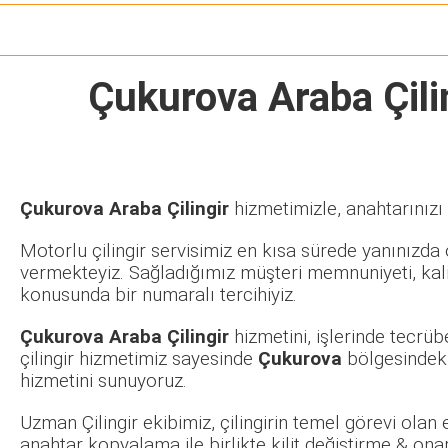
Çukurova Araba Çili
Çukurova Araba Çilingir
hizmetimizle, anahtarınızı
Motorlu çilingir servisimiz en kısa sürede yanınızda o
vermekteyiz. Sağladığımız müşteri memnuniyeti, kalit
konusunda bir numaralı tercihiyiz.
Çukurova Araba Çilingir
hizmetini, işlerinde tecrü
çilingir hizmetimiz sayesinde
Çukurova
bölgesindeki
hizmetini sunuyoruz.
Uzman Çilingir ekibimiz, çilingirin temel görevi olan
anahtar kopyalama ile birlikte kilit değiştirme & ona