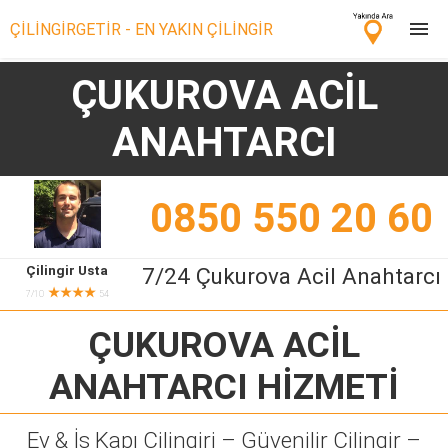
ÇİLİNGİRGETİR - EN YAKIN ÇİLİNGİR
ÇUKUROVA ACİL
Çilingir Ara
ANAHTARCI
Çilingir misin? Bize Katıl!
0850 550 20 60
Çilingir Usta
7/24 Çukurova Acil Anahtarcı
★★★★
7/10
54
ÇUKUROVA ACİL
ANAHTARCI
HİZMETİ
Ev & İş Kapı Çilingiri – Güvenilir Çilingir –