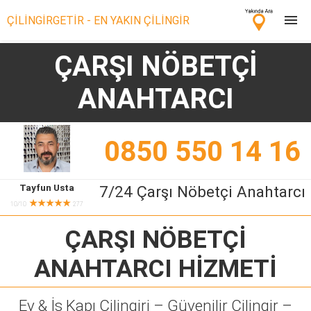
ÇİLİNGİRGETİR - EN YAKIN ÇİLİNGİR
ÇARŞI NÖBETÇİ
Çilingir Ara
ANAHTARCI
Çilingir misin? Bize Katıl!
0850 550 14 16
Tayfun Usta
7/24 Çarşı Nöbetçi Anahtarcı
★★★★★
10/10
277
ÇARŞI NÖBETÇİ
ANAHTARCI
HİZMETİ
Ev & İş Kapı Çilingiri – Güvenilir Çilingir –