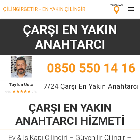
ÇİLİNGİRGETİR - EN YAKIN ÇİLİNGİR
ÇARŞI EN YAKIN
Çilingir Ara
ANAHTARCI
Çilingir misin? Bize Katıl!
0850 550 14 16
Tayfun Usta
7/24 Çarşı En Yakın Anahtarcı
★★★★★
9/10
276
ÇARŞI EN YAKIN
ANAHTARCI
HİZMETİ
Ev & İş Kapı Çilingiri – Güvenilir Çilingir –