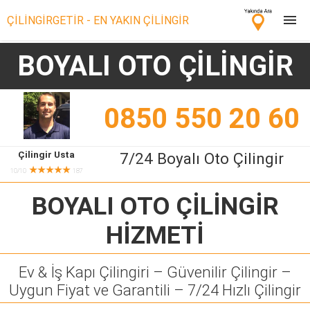
ÇİLİNGİRGETİR - EN YAKIN ÇİLİNGİR
BOYALI OTO ÇİLİNGİR
Çilingir Ara
Çilingir misin? Bize Katıl!
0850 550 20 60
Çilingir Usta
7/24 Boyalı Oto Çilingir
★★★★★
10/10
187
BOYALI OTO ÇİLİNGİR
HİZMETİ
Ev & İş Kapı Çilingiri – Güvenilir Çilingir –
Uygun Fiyat ve Garantili – 7/24 Hızlı Çilingir