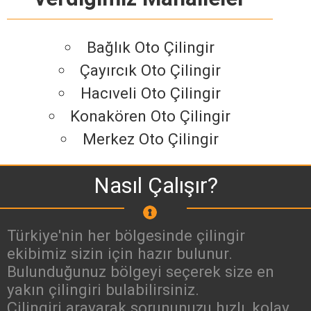
Bağlık Oto Çilingir
Çayırcık Oto Çilingir
Hacıveli Oto Çilingir
Konakören Oto Çilingir
Merkez Oto Çilingir
Nasıl Çalışır?
Türkiye'nin her bölgesinde çilingir
ekibimiz sizin için hazır bulunur.
Bulunduğunuz bölgeyi seçerek size en
yakın çilingiri bulabilirsiniz.
Çilingiri arayarak sorununuzu hızlı, kolay