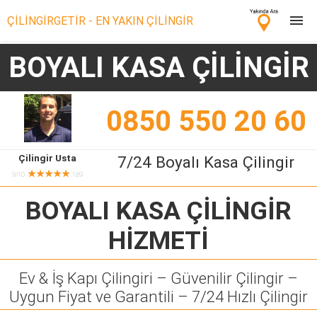
ÇİLİNGİRGETİR - EN YAKIN ÇİLİNGİR
BOYALI KASA ÇİLİNGİR
Çilingir Ara
Çilingir misin? Bize Katıl!
0850 550 20 60
Çilingir Usta
7/24 Boyalı Kasa Çilingir
★★★★★
9/10
189
BOYALI KASA ÇİLİNGİR
HİZMETİ
Ev & İş Kapı Çilingiri – Güvenilir Çilingir –
Uygun Fiyat ve Garantili – 7/24 Hızlı Çilingir