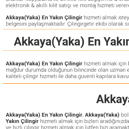
elektronik & akıllı kilit satışı ve montaj hizmeti ve
Akkaya(Yaka) En Yakın Çilingir
hizmeti almak isteye
belgesini paylaşmaktadır. Çilingirgetir ekibi olarak si
Akkaya(Yaka) En Yakın
Akkaya(Yaka) En Yakın Çilingir
hizmeti almak için b
mağdur durumda olduğunun bilincinde olan uzman ekib
kaliteli çilingir hizmeti ile daha güvenli kapılara kavuş
Akkaya
Akkaya(Yaka) En Yakın Çilingir
,
Akkaya(Yaka)
bölg
Yakın Çilingir
hizmeti almak için bizleri aradığınızda
ve hızlı çilingir hizmeti almak için lütfen bizi arama