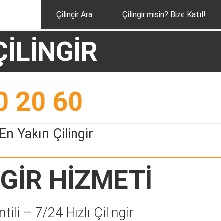
Çilingir Ara
Çilingir misin? Bize Katıl!
ÇİLİNGİR
0 20 60
n Yakın Çilingir
NGİR
HİZMETİ
tili – 7/24 Hızlı Çilingir