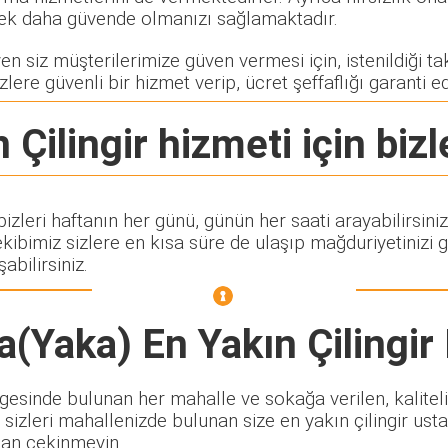
rerek daha güvende olmanızı sağlamaktadır.
n siz müşterilerimize güven vermesi için, istenildiği takd
zlere güvenli bir hizmet verip, ücret şeffaflığı garanti e
 Çilingir
hizmeti için bizl
izleri haftanın her günü, günün her saati arayabilirsini
imiz sizlere en kısa süre de ulaşıp mağduriyetinizi g
abilirsiniz.
(Yaka) En Yakın Çilingir
esinde bulunan her mahalle ve sokağa verilen, kaliteli v
 sizleri mahallenizde bulunan size en yakın çilingir usta
ktan çekinmeyin.