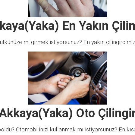
kaya(Yaka) En Yakın Çilin
lkünüze mi girmek istiyorsunuz? En yakın çilingircimi
Akkaya(Yaka) Oto Çilingi
ldu? Otomobilinizi kullanmak mı istiyorsunuz? En kısa 