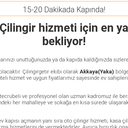
15-20 Dakikada Kapında!
ilingir
hizmeti için en ya
bekliyor!
arınızı unuttuğunuzda ya da kapıda kaldığınızda sizlere
lacaktır. Çilingirgetir ekibi olarak
Akkaya(Yaka)
bölges
eli hizmet ve uygun fiyatlarımız sayesinde ev sahipleri
e tecrübeli ve profesyonel olan uzman kadromuz ile ber
deki her mahalleye ve sokağa en kısa sürede ulaşarak
 ev kapısı açmanın yanı sıra oto çilingir hizmeti, kasa ç
rma hizmetlerini de vermektedirler. Ayrıca hırsızlık ona