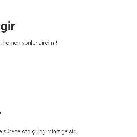
gir
zi hemen yönlendirelim!
r
sürede oto çilingirciniz gelsin.