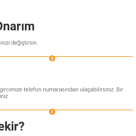
 Onarım
nizi değiştirsin.
gircimize telefon numarasından ulaşabilirsiniz. Bir
niz.
ekir?