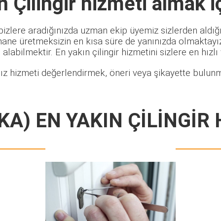
 Çilingir
hizmeti almak i
bizlere aradığınızda uzman ekip üyemiz sizlerden aldığı 
hane üretmeksizin en kısa süre de yanınızda olmaktayız.
alabilmektir. En yakın çilingir hizmetini sizlere en hızlı
ız hizmeti değerlendirmek, öneri veya şikayette bulunma
A) EN YAKIN ÇİLİNGİR