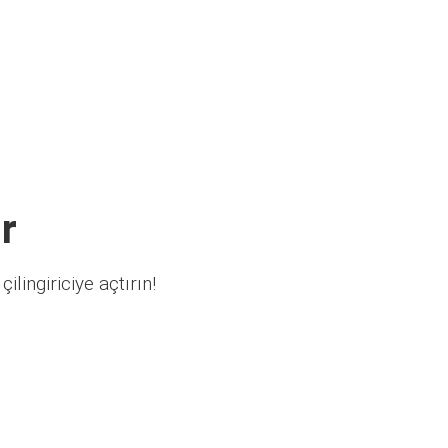
r
ilingiriciye açtırın!