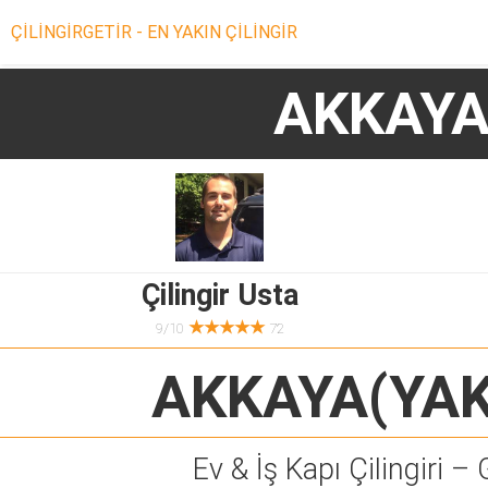
ÇİLİNGİRGETİR - EN YAKIN ÇİLİNGİR
AKKAYA(
Çilingir Usta
★★★★★
9/10
72
AKKAYA(YAK
Ev & İş Kapı Çilingiri – 