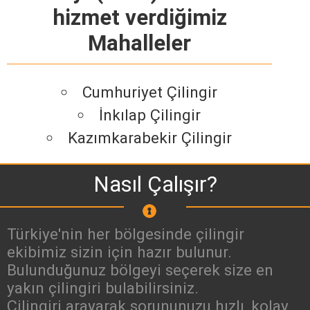
hizmet verdiğimiz
Mahalleler
Cumhuriyet Çilingir
İnkılap Çilingir
Kazımkarabekir Çilingir
Nasıl Çalışır?
Türkiye'nin her bölgesinde çilingir
ekibimiz sizin için hazır bulunur.
Bulunduğunuz bölgeyi seçerek size en
yakın çilingiri bulabilirsiniz.
Çilingiri arayarak sorununuzu hızlı, kolay