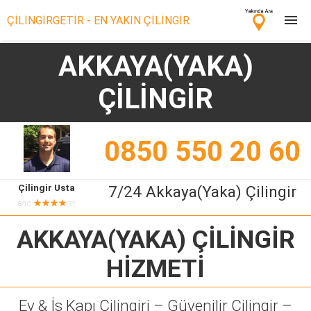
ÇİLİNGİRGETİR - EN YAKIN ÇİLİNGİR
AKKAYA(YAKA)
Çilingir Ara
ÇİLİNGİR
Çilingir misin? Bize Katıl!
0850 550 20 60
Çilingir Usta
7/24 Akkaya(Yaka) Çilingir
★★★★
8/10
71
AKKAYA(YAKA) ÇİLİNGİR
HİZMETİ
Ev & İş Kapı Çilingiri – Güvenilir Çilingir –