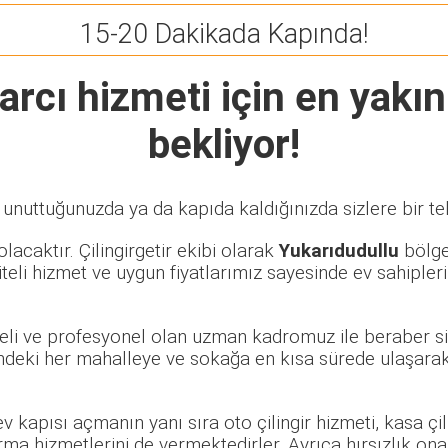
15-20 Dakikada Kapında!
arcı
hizmeti için en yakın
bekliyor!
 unuttuğunuzda ya da kapıda kaldığınızda sizlere bir te
lacaktır. Çilingirgetir ekibi olarak
Yukarıdudullu
bölges
eli hizmet ve uygun fiyatlarımız sayesinde ev sahipleri
beli ve profesyonel olan uzman kadromuz ile beraber si
deki her mahalleye ve sokağa en kısa sürede ulaşarak
 ev kapısı açmanın yanı sıra oto çilingir hizmeti, kasa ç
rma hizmetlerini de vermektedirler. Ayrıca hırsızlık ona