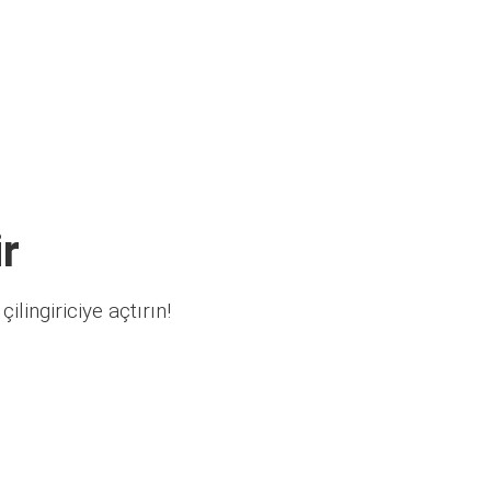
r
ilingiriciye açtırın!