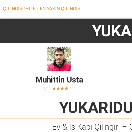
ÇİLİNGİRGETİR - EN YAKIN ÇİLİNGİR
YUKA
Muhittin Usta
★★★★
8/10
191
YUKARID
Ev & İş Kapı Çilingiri – 