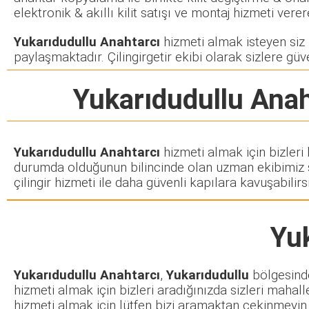
elektronik & akıllı kilit satışı ve montaj hizmeti ve
Yukarıdudullu Anahtarcı
hizmeti almak isteyen siz m
paylaşmaktadır. Çilingirgetir ekibi olarak sizlere güve
Yukarıdudullu Anah
Yukarıdudullu Anahtarcı
hizmeti almak için bizleri
durumda olduğunun bilincinde olan uzman ekibimiz siz
çilingir hizmeti ile daha güvenli kapılara kavuşabilirsi
Yu
Yukarıdudullu Anahtarcı
,
Yukarıdudullu
bölgesinde
hizmeti almak için bizleri aradığınızda sizleri mahall
hizmeti almak için lütfen bizi aramaktan çekinmeyin