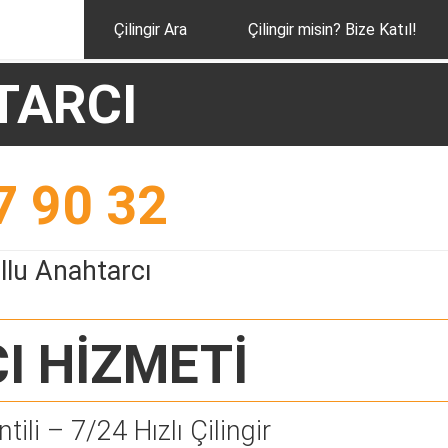
Çilingir Ara
Çilingir misin? Bize Katıl!
TARCI
7 90 32
llu Anahtarcı
I
HİZMETİ
tili – 7/24 Hızlı Çilingir