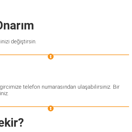
 Onarım
nizi değiştirsin.
gircimize telefon numarasından ulaşabilirsiniz. Bir
niz.
ekir?