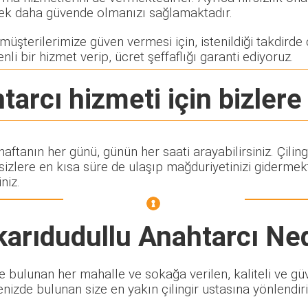
rerek daha güvende olmanızı sağlamaktadır.
üşterilerimize güven vermesi için, istenildiği takdirde çi
nli bir hizmet verip, ücret şeffaflığı garanti ediyoruz.
tarcı
hizmeti için bizlere
 haftanın her günü, günün her saati arayabilirsiniz. Çil
lere en kısa süre de ulaşıp mağduriyetinizi gidermekte
niz.
karıdudullu Anahtarcı
Ned
 bulunan her mahalle ve sokağa verilen, kaliteli ve güven
enizde bulunan size en yakın çilingir ustasına yönlendiri
.