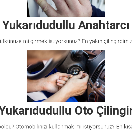
Yukarıdudullu Anahtarcı
lkünüze mi girmek istiyorsunuz? En yakın çilingircimi
Yukarıdudullu Oto Çilingi
ldu? Otomobilinizi kullanmak mı istiyorsunuz? En kısa 