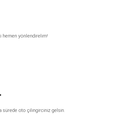
zi hemen yönlendirelim!
r
sürede oto çilingirciniz gelsin.