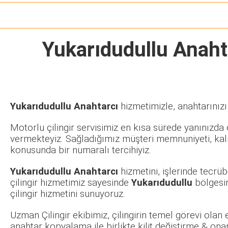
Yukarıdudullu Anaht
Yukarıdudullu Anahtarcı
hizmetimizle, anahtarınızı
Motorlu çilingir servisimiz en kısa sürede yanınızda o
vermekteyiz. Sağladığımız müşteri memnuniyeti, kalit
konusunda bir numaralı tercihiyiz.
Yukarıdudullu Anahtarcı
hizmetini, işlerinde tecrü
çilingir hizmetimiz sayesinde
Yukarıdudullu
bölgesin
çilingir hizmetini sunuyoruz.
Uzman Çilingir ekibimiz, çilingirin temel görevi olan
anahtar kopyalama ile birlikte kilit değiştirme & ona