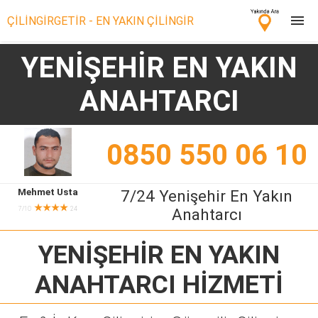
ÇİLİNGİRGETİR - EN YAKIN ÇİLİNGİR
YENİŞEHİR EN YAKIN
Çilingir Ara
ANAHTARCI
Çilingir misin? Bize Katıl!
0850 550 06 10
Mehmet Usta
7/24 Yenişehir En Yakın
★★★★
7/10
24
Anahtarcı
YENİŞEHİR EN YAKIN
ANAHTARCI
HİZMETİ