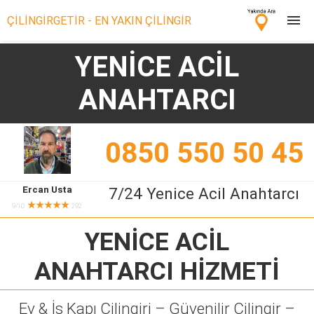
ÇİLİNGİRGETİR - EN YAKIN ÇİLİNGİR
YENİCE ACİL
Çilingir Ara
ANAHTARCI
Çilingir misin? Bize Katıl!
0850 550 50 45
Ercan Usta
7/24 Yenice Acil Anahtarcı
★★★★★
9/10
292
YENİCE ACİL
ANAHTARCI
HİZMETİ
Ev & İş Kapı Çilingiri – Güvenilir Çilingir –