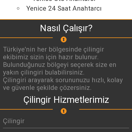
Yenice 24 Saat Anahtarcı
Nasıl Çalışır?
Türkiye'nin her bölgesinde çilingir
ekibimiz sizin için hazır bulunur.
Bulunduğunuz bölgeyi seçerek size en
yakın çilingiri bulabilirsiniz.
Çilingiri arayarak sorununuzu hızlı, kolay
ve güvenle şekilde çözersiniz.
Çilingir Hizmetlerimiz
Çilingir