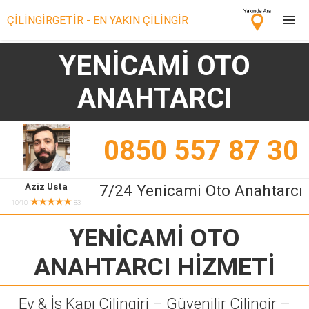
ÇİLİNGİRGETİR - EN YAKIN ÇİLİNGİR
YENİCAMİ OTO
Çilingir Ara
ANAHTARCI
Çilingir misin? Bize Katıl!
0850 557 87 30
Aziz Usta
7/24 Yenicami Oto Anahtarcı
★★★★★
10/10
83
YENİCAMİ OTO
ANAHTARCI
HİZMETİ
Ev & İş Kapı Çilingiri – Güvenilir Çilingir –