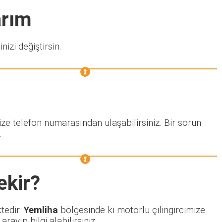
arım
nizi değiştirsin.
ize telefon numarasından ulaşabilirsiniz. Bir sorun
.
ekir?
ktedir.
Yemliha
bölgesinde ki motorlu çilingircimize
ayıp bilgi alabilirsiniz.