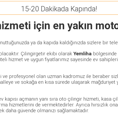
15-20 Dakikada Kapında!
izmeti için en yakın motor
nuttuğunuzda ya da kapıda kaldığınızda sizlere bir tel
lacaktır. Çilingirgetir ekibi olarak
Yemliha
bölgesinde ö
eli hizmet ve uygun fiyatlarımız sayesinde ev sahipleri
eli ve profesyonel olan uzman kadromuz ile beraber sizl
lleye ve sokağa en kısa sürede ulaşarak mağduriyet ya
 ev kapısı açmanın yanı sıra oto çilingir hizmeti, kasa ç
rma hizmetlerini de vermektedirler. Ayrıca hırsızlık ona
rerek daha güvende olmanızı sağlamaktadır.