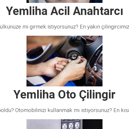
Yemliha Acil Anahtarcı
lkünüze mi girmek istiyorsunuz? En yakın çilingircimi
Yemliha Oto Çilingir
ldu? Otomobilinizi kullanmak mı istiyorsunuz? En kısa 