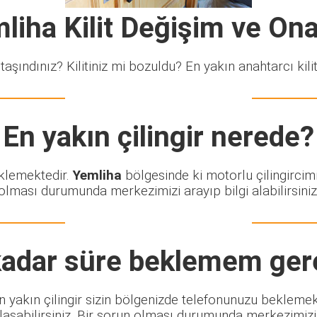
liha Kilit Değişim ve On
taşındınız? Kilitiniz mi bozuldu? En yakın anahtarcı kiliti
En yakın çilingir nerede?
eklemektedir.
Yemliha
bölgesinde ki motorlu çilingircim
olması durumunda merkezimizi arayıp bilgi alabilirsiniz
adar süre beklemem ger
 En yakın çilingir sizin bölgenizde telefonunuzu bekleme
şabilirsiniz. Bir sorun olması durumunda merkezimizi ar