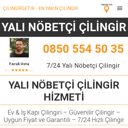
ÇİLİNGİRGETİR - EN YAKIN ÇİLİNGİR
YALI NÖBETÇİ ÇİLİNGİR
Çilingir Ara
Çilingir misin? Bize Katıl!
0850 554 50 35
Faruk Usta
7/24 Yalı Nöbetçi Çilingir
★★★★★
9/10
269
YALI NÖBETÇİ ÇİLİNGİR
HİZMETİ
Ev & İş Kapı Çilingiri – Güvenilir Çilingir –
Uygun Fiyat ve Garantili – 7/24 Hızlı Çilingir