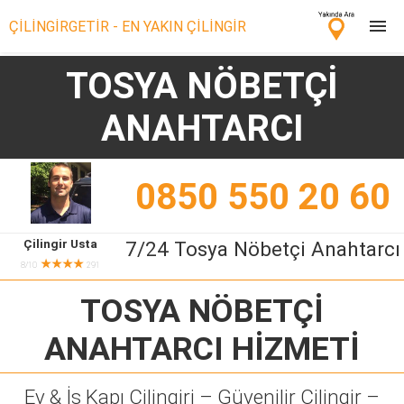
ÇİLİNGİRGETİR - EN YAKIN ÇİLİNGİR
TOSYA NÖBETÇİ
Çilingir Ara
ANAHTARCI
Çilingir misin? Bize Katıl!
0850 550 20 60
Çilingir Usta
7/24 Tosya Nöbetçi Anahtarcı
★★★★
8/10
291
TOSYA NÖBETÇİ
ANAHTARCI
HİZMETİ
Ev & İş Kapı Çilingiri – Güvenilir Çilingir –