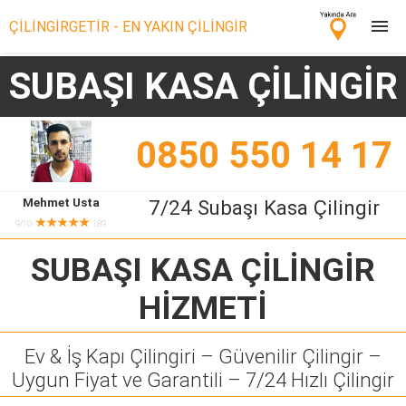
ÇİLİNGİRGETİR - EN YAKIN ÇİLİNGİR
SUBAŞI KASA ÇİLİNGİR
Çilingir Ara
Çilingir misin? Bize Katıl!
0850 550 14 17
Mehmet Usta
7/24 Subaşı Kasa Çilingir
★★★★★
9/10
189
SUBAŞI KASA ÇİLİNGİR
HİZMETİ
Ev & İş Kapı Çilingiri – Güvenilir Çilingir –
Uygun Fiyat ve Garantili – 7/24 Hızlı Çilingir