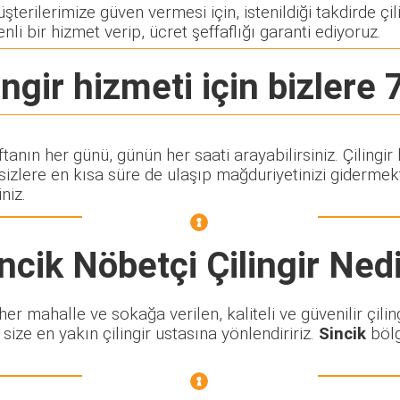
erilerimize güven vermesi için, istenildiği takdirde çili
nli bir hizmet verip, ücret şeffaflığı garanti ediyoruz.
ingir
hizmeti için bizlere 7
ftanın her günü, günün her saati arayabilirsiniz. Çilin
lere en kısa süre de ulaşıp mağduriyetinizi gidermekte
niz.
ncik Nöbetçi Çilingir
Nedi
r mahalle ve sokağa verilen, kaliteli ve güvenilir çiling
size en yakın çilingir ustasına yönlendiririz.
Sincik
bölg