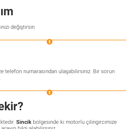
rım
nizi değiştirsin.
ze telefon numarasından ulaşabilirsiniz. Bir sorun
.
ekir?
ektedir.
Sincik
bölgesinde ki motorlu çilingircimize
ayıp bilgi alabilirsiniz.