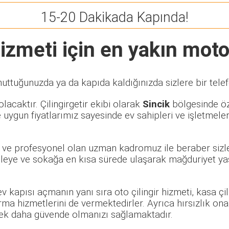
15-20 Dakikada Kapında!
izmeti için en yakın motorl
nuttuğunuzda ya da kapıda kaldığınızda sizlere bir tele
lacaktır. Çilingirgetir ekibi olarak
Sincik
bölgesinde öze
 uygun fiyatlarımız sayesinde ev sahipleri ve işletmele
li ve profesyonel olan uzman kadromuz ile beraber sizle
eye ve sokağa en kısa sürede ulaşarak mağduriyet yaşa
 ev kapısı açmanın yanı sıra oto çilingir hizmeti, kasa ç
rma hizmetlerini de vermektedirler. Ayrıca hırsızlık ona
rerek daha güvende olmanızı sağlamaktadır.