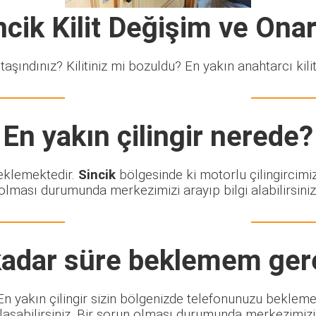
ncik Kilit Değişim ve Ona
taşındınız? Kilitiniz mi bozuldu? En yakın anahtarcı kiliti
En yakın çilingir nerede?
beklemektedir.
Sincik
bölgesinde ki motorlu çilingircimi
olması durumunda merkezimizi arayıp bilgi alabilirsiniz
adar süre beklemem ger
. En yakın çilingir sizin bölgenizde telefonunuzu beklem
şabilirsiniz. Bir sorun olması durumunda merkezimizi ar